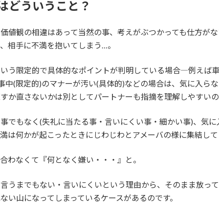
とはどういうこと？
や価値観の相違はあって当然の事、考えがぶつかっても仕方がな
、相手に不満を抱いてしまう…。
いう限定的で具体的なポイントが判明している場合―例えば車の
食事中(限定的)のマナーが汚い(具体的)などの場合は、気に入ら
直すか直さないかは別としてパートナーも指摘を理解しやすいの
事でもなく(失礼に当たる事・言いにくい事・細かい事)、気に
満は何かが起こったときにじわじわとアメーバの様に集結して
が合わなくて『何となく嫌い・・・』と。
て言うまでもない・言いにくいという理由から、そのまま放って
ない山になってしまっているケースがあるのです。