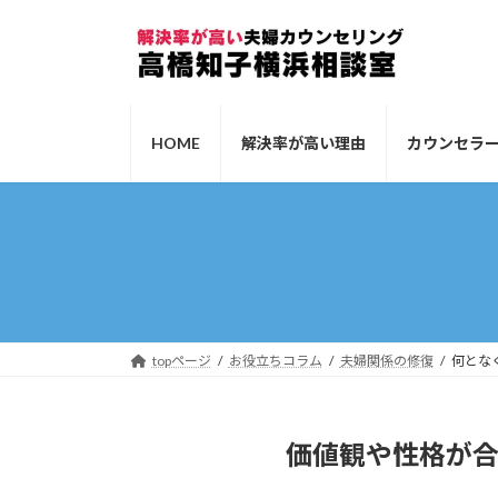
コ
ナ
ン
ビ
テ
ゲ
ン
ー
ツ
シ
HOME
解決率が高い理由
カウンセラ
へ
ョ
ス
ン
キ
に
ッ
移
プ
動
topページ
お役立ちコラム
夫婦関係の修復
何とな
価値観や性格が