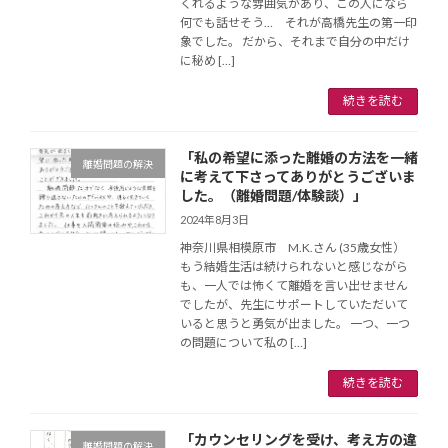
くれるような雰囲気があり、この人になら
何でも話せそう… それが高橋先生の第一印
象でした。 だから、それまで自分の中だけ
に秘め […]
続きを読む
「私の希望に添った離婚の方法を一緒
離婚問題の解決
に考えて下さってありがとうございま
した。（離婚問題/体験談）」
2024年8月3日
神奈川県相模原市 M.K.さん (35歳女性）
もう結婚生活は続けられないと感じながら
も、一人では怖くて離婚を言い出せません
でしたが、先生にサポートしていただいて
いると思うと勇気が出ました。 一つ、一つ
の問題について私の […]
続きを読む
「カウンセリングを受け、考え方の違
離婚問題の解決