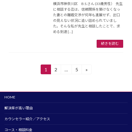
横浜市神奈川区 B.S.さん (33歳男性） 先生
に相談する迄は、信頼関係を築けなくなっ
た妻との離婚交渉が何年も進展せず、出口
の見えない状況に追い詰められていまし
た。そんな私が先生と相談したことで、求
める到達 […]
続きを読む
投
1
2
…
5
»
固
固
固
定
定
定
稿
ペ
ペ
ペ
の
ー
ー
ー
ペ
HOME
ジ
ジ
ジ
ー
解決率が高い理由
ジ
カウンセラー紹介／アクセス
送
コース・相談料金