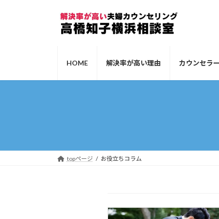
コ
ナ
ン
ビ
テ
ゲ
ン
ー
ツ
シ
HOME
解決率が高い理由
カウンセラ
へ
ョ
ス
ン
キ
に
ッ
移
プ
動
topページ
お役立ちコラム