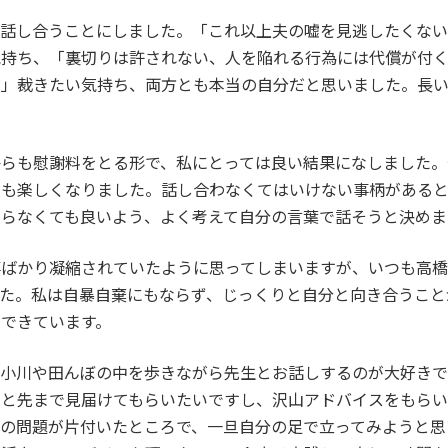
と話し合うことにしました。「これ以上夫の嘘を見逃したくな
気持ち、「裏切りは許されない、人を陥れる行為には代償が付
だ」裁きたい気持ち、両方とも本当の自分だと思いました。長
からも慰謝料をとる形で、私にとっては良い結果になしました。
りも楽しくなりました。話し合わなくてはいけない事柄がある
ならなくても良いよう、よく考えて自分の言葉で話そうと決めま
事ばかり凝縮されていたように思ってしまいますが、いつも高橋
した。私は自暴自棄にもならず、じっくりと自分と向き合うこと
できています。
、小川や田んぼの中を歩きながら先生とお話しするのが大好き
っと先まで見届けてもらいたいですし、沢山アドバイスをもらい
この問題が片付いたところで、一旦自分の足で立ってみようと思