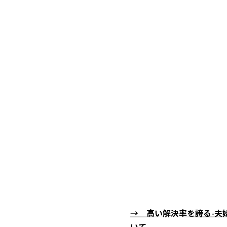
→ 高い解決率を誇る-夫
いて