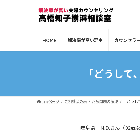
コ
ナ
ン
ビ
テ
ゲ
ン
ー
ツ
シ
HOME
解決率が高い理由
カウンセラ
へ
ョ
ス
ン
キ
に
ッ
移
「どうして
プ
動
topページ
ご相談者の声
浮気問題の解決
「どうし
岐阜県 N.D.さん（32歳