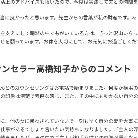
生活上のアドバイスも頂いたので、今度は実践して夫との時間を
当に良かったと思います。先生からの言葉が私の財産です。あ
事を支えにして暗黙の中でもがいている方は、きっと沢山いらっ
せを願っています。お体を大切にして、お元気にお過ごしくだ
ウンセラー高橋知子からのコメント
.さんとのカウンセリングはお電話で始まりました。何度か横浜
ての印象は清楚で素直な感じ、また、その中にも動かない自分
主人に、他の女に惑わされていないで一刻も早く自分の妻を大事
の仕事があるでしょと言いたい気持ちになりました。ご主人の
は続きましたが、その中でご主人が相手女性との交際が重くな