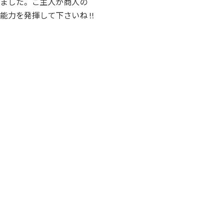
いました。ご主人が商人の
力を発揮して下さいね !!