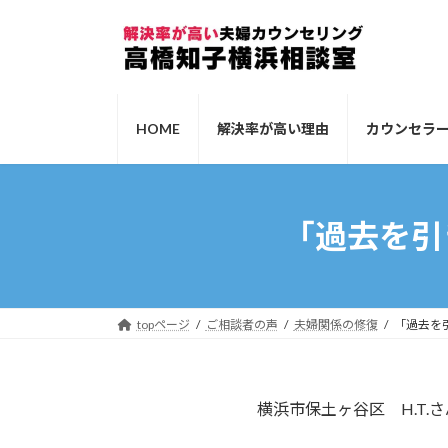
コ
ナ
ン
ビ
テ
ゲ
ン
ー
ツ
シ
HOME
解決率が高い理由
カウンセラ
へ
ョ
ス
ン
キ
に
ッ
移
「過去を引
プ
動
topページ
ご相談者の声
夫婦関係の修復
「過去を
横浜市保土ヶ谷区 H.T.