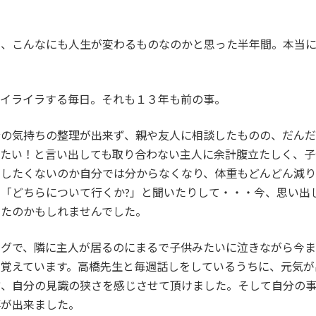
ら、こんなにも人生が変わるものなのかと思った半年間。本当
、イライラする毎日。それも１３年も前の事。
分の気持ちの整理が出来ず、親や友人に相談したものの、だん
したい！と言い出しても取り合わない主人に余計腹立たしく、子
、したくないのか自分では分からなくなり、体重もどんどん減
・「どちらについて行くか
?
」と聞いたりして・・・今、思い出
いたのかもしれませんでした。
ングで、隣に主人が居るのにまるで子供みたいに泣きながら今
を覚えています。高橋先生と毎週話しをしているうちに、元気が
方、自分の見識の狭さを感じさせて頂けました。そして自分の
事が出来ました。