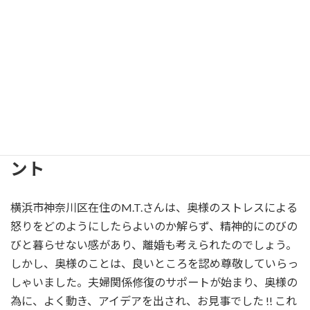
春休みには温泉旅行にも行けるようになり、先生には感謝
しております。
３ヶ月間学んだことをいかし、よりよい夫婦生活、家庭生
活を送るようがんばりたいと思います。
夫婦共々本当にありがとうございました。
夫婦関係修復｜高橋知子からのコメ
ント
横浜市神奈川区在住のM.T.さんは、奥様のストレスによる
怒りをどのようにしたらよいのか解らず、精神的にのびの
びと暮らせない感があり、離婚も考えられたのでしょう。
しかし、奥様のことは、良いところを認め尊敬していらっ
しゃいました。夫婦関係修復のサポートが始まり、奥様の
為に、よく動き、アイデアを出され、お見事でした !! これ