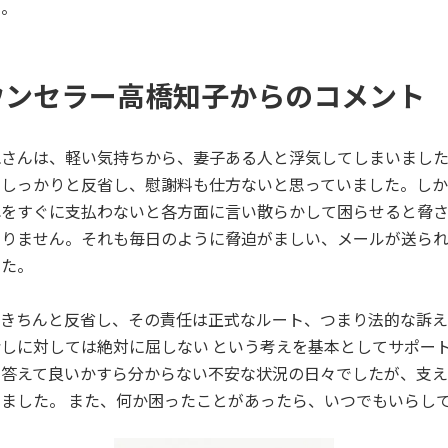
た。
ウンセラー高橋知子からのコメント
M.さんは、軽い気持ちから、妻子ある人と浮気してしまいまし
、しっかりと反省し、慰謝料も仕方ないと思っていました。し
れをすぐに支払わないと各方面に言い散らかして困らせると脅さ
はありません。それも毎日のように脅迫がましい、メールが送ら
した。
はきちんと反省し、その責任は正式なルート、つまり法的な訴
しに対しては絶対に屈しない という考えを基本としてサポー
答えて良いかすら分からない不安な状況の日々でしたが、支える
ました。 また、何か困ったことがあったら、いつでもいらして下