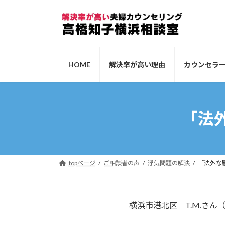
コ
ナ
ン
ビ
テ
ゲ
ン
ー
ツ
シ
HOME
解決率が高い理由
カウンセラ
へ
ョ
ス
ン
キ
に
ッ
移
「法
プ
動
topページ
ご相談者の声
浮気問題の解決
「法外な
横浜市港北区 T.M.さん