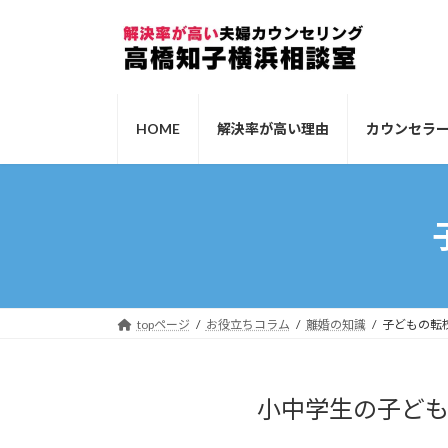
コ
ナ
ン
ビ
テ
ゲ
ン
ー
ツ
シ
HOME
解決率が高い理由
カウンセラ
へ
ョ
ス
ン
キ
に
ッ
移
プ
動
topページ
お役立ちコラム
離婚の知識
子どもの転
小中学生の子ど