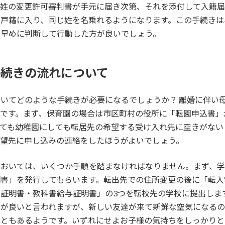
た姓の変更許可審判書が手元に届き次第、それを添付して入籍
の戸籍に入り、同じ姓を名乗れるようになります。この手続きは
か早めに判断して行動した方が良いでしょう。
手続きの流れについて
いてどのような手続きが必要になるでしょうか？ 離婚に伴い
です。まず、保育園の場合は市区町村の役所に「転園申込書」
しても幼稚園にしても転居先の希望する受け入れ先に空きがない
望先に申し込みの連絡をしたほうがよいでしょう。
においては、いくつか手順を踏まなければなりません。まず、
明書」を発行してもらいます。転出先での住所変更の後に「転入
証明書・教科書給与証明書」の3つを転校先の学校に提出しま
月が良いと言われますが、新しい友達が来て新鮮な空気になる
こともあるようです。いずれにせよお子様の気持ちをしっかりと