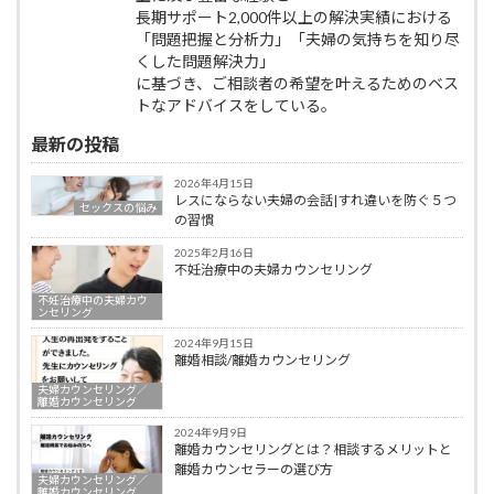
長期サポート2,000件以上の解決実績における
「問題把握と分析力」「夫婦の気持ちを知り尽
くした問題解決力」
に基づき、ご相談者の希望を叶えるためのベス
トなアドバイスをしている。
最新の投稿
2026年4月15日
レスにならない夫婦の会話|すれ違いを防ぐ５つ
セックスの悩み
の習慣
2025年2月16日
不妊治療中の夫婦カウンセリング
不妊治療中の夫婦カウ
ンセリング
2024年9月15日
離婚相談/離婚カウンセリング
夫婦カウンセリング／
離婚カウンセリング
2024年9月9日
離婚カウンセリングとは？相談するメリットと
離婚カウンセラーの選び方
夫婦カウンセリング／
離婚カウンセリング