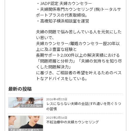
・JADP認定 夫婦カウンセラー
・夫婦関係専門カウンセリング (株)トータルサ
ポートプラスの代表取締役。
・高橋知子横浜相談室を運営
夫婦の問題で悩み苦しんでいる人を元気にした
い思いで、
夫婦カウンセラー/離婚カウンセラー歴20年以
上に及ぶ豊富な経験と
長期サポート2,000件以上の解決実績における
「問題把握と分析力」「夫婦の気持ちを知り尽
くした問題解決力」
に基づき、ご相談者の希望を叶えるためのベス
トなアドバイスをしている。
最新の投稿
2026年4月15日
レスにならない夫婦の会話|すれ違いを防ぐ５つ
セックスの悩み
の習慣
2025年2月16日
不妊治療中の夫婦カウンセリング
不妊治療中の夫婦カウ