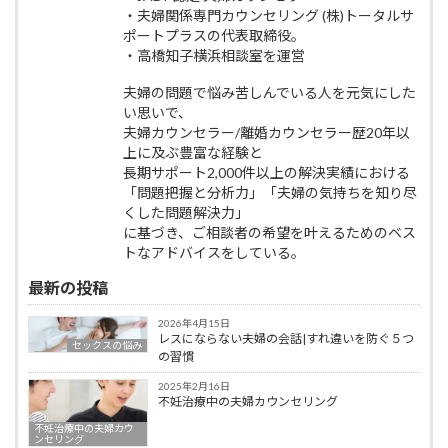
・夫婦関係専門カウンセリング (株)トータルサ
ポートプラスの代表取締役。
・高橋知子横浜相談室を運営
夫婦の問題で悩み苦しんでいる人を元気にした
い思いで、
夫婦カウンセラー/離婚カウンセラー歴20年以
上に及ぶ豊富な経験と
長期サポート2,000件以上の解決実績における
「問題把握と分析力」「夫婦の気持ちを知り尽
くした問題解決力」
に基づき、ご相談者の希望を叶えるためのベス
トなアドバイスをしている。
最新の投稿
2026年4月15日
レスにならない夫婦の会話|すれ違いを防ぐ５つ
セックスの悩み
の習慣
2025年2月16日
不妊治療中の夫婦カウンセリング
不妊治療中の夫婦カウ
ンセリング